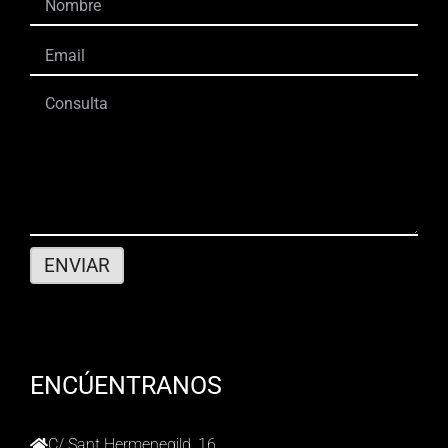
ENCÚENTRANOS
C/ Sant Hermenegild, 16