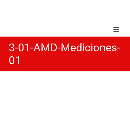
Saltar
al
contenido
Toggl
Navig
3-01-AMD-Mediciones-
Sobr
01
Serv
Trab
Blo
Con