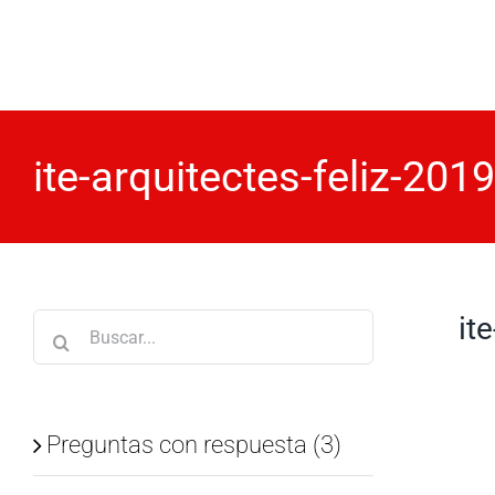
Saltar
al
contenido
ite-arquitectes-feliz-2019
it
Buscar:
Preguntas con respuesta (3)