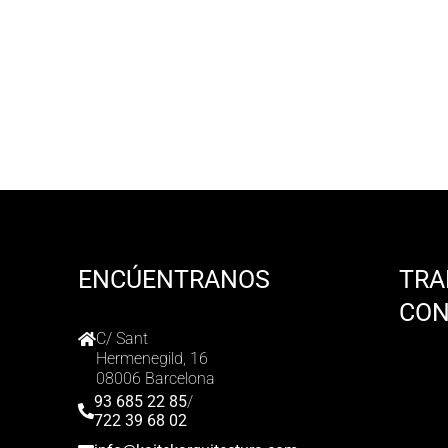
ENCÚENTRANOS
TRA
CO
C/ Sant
Hermenegild, 16
08006 Barcelona
93 685 22 85
/
722 39 68 02