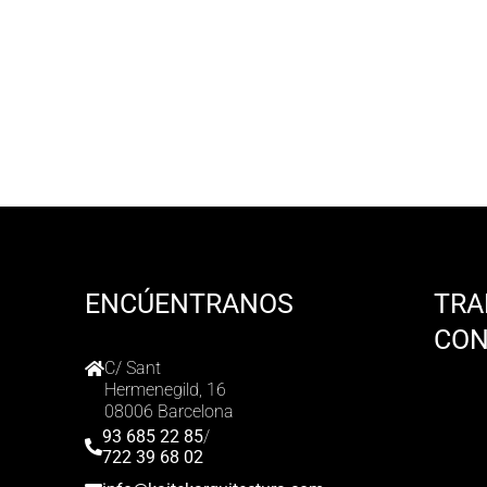
ENCÚENTRANOS
TRA
CO
C/ Sant
Hermenegild, 16
08006 Barcelona
93 685 22 85
/
722 39 68 02