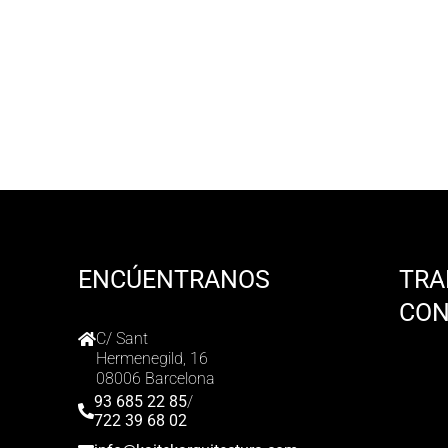
ENCÚENTRANOS
TRA
CO
C/ Sant
Hermenegild, 16
08006 Barcelona
93 685 22 85
/
722 39 68 02