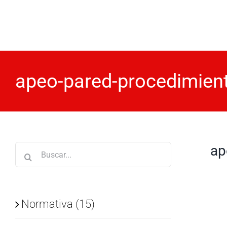
Saltar
al
contenido
apeo-pared-procedimien
ap
Buscar:
Normativa (15)