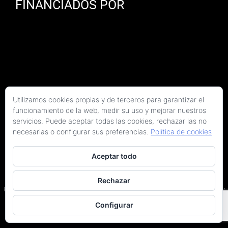
FINANCIADOS POR
Utilizamos cookies propias y de terceros para garantizar el
funcionamiento de la web, medir su uso y mejorar nuestros
servicios. Puede aceptar todas las cookies, rechazar las no
necesarias o configurar sus preferencias.
Política de cookies
Aceptar todo
Copyright 2026 Kaitek Servicios Tecnicos para la Construcción S.L.P. | Todos los
derechos reservados
Rechazar
Programa Kit Digital cofinanciado por los fondos Next Generation (EU) del Plan de
Recuperación, Transformación y Resiliencia.
Configurar
Terminos y condiciones
|
Política de privacidad
|
Declaración de accesibilidad
|
Arquitectos en Barcelona