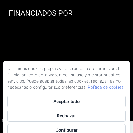
FINANCIADOS POR
Utilizamos cookies propias y de terceros para garantizar el
funcionamiento de la web, medir su uso y mejorar nuestros
servicios. Puede aceptar todas las cookies, rechazar las no
necesarias o configurar sus preferencias.
Política de cookies
Aceptar todo
Copyright 2026 Kaitek Servicios Tecnicos para la Construcción S.L.P. | Todos los
derechos reservados
Rechazar
Programa Kit Digital cofinanciado por los fondos Next Generation (EU) del Plan de
Recuperación, Transformación y Resiliencia.
Configurar
Terminos y condiciones
|
Política de privacidad
|
Declaración de accesibilidad
|