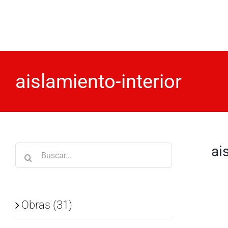
Saltar
al
contenido
aislamiento-interior
ai
Buscar:
Obras (31)