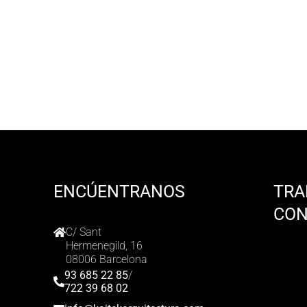
ENCÚENTRANOS
TRA
CO
C/ Sant
Hermenegild, 16
08006 Barcelona
93 685 22 85
/
722 39 68 02