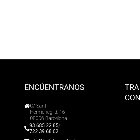
ENCÚENTRANOS
TRA
CO
C/ Sant
Hermenegild, 16
08006 Barcelona
93 685 22 85
/
722 39 68 02