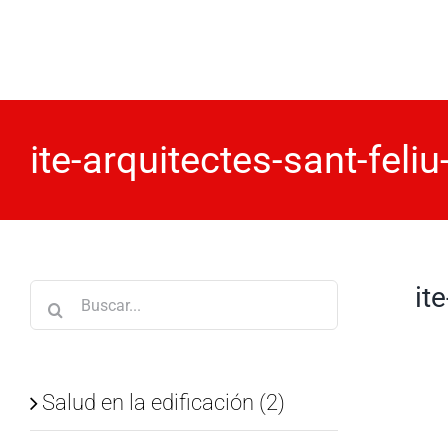
Saltar
al
contenido
ite-arquitectes-sant-feliu
it
Buscar:
Salud en la edificación (2)