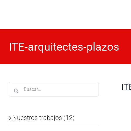
Saltar
al
contenido
ITE-arquitectes-plazos
IT
Buscar:
Nuestros trabajos (12)