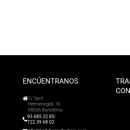
ENCÚENTRANOS
TRA
CO
C/ Sant
Hermenegild, 16
08006 Barcelona
93 685 22 85
/
722 39 68 02