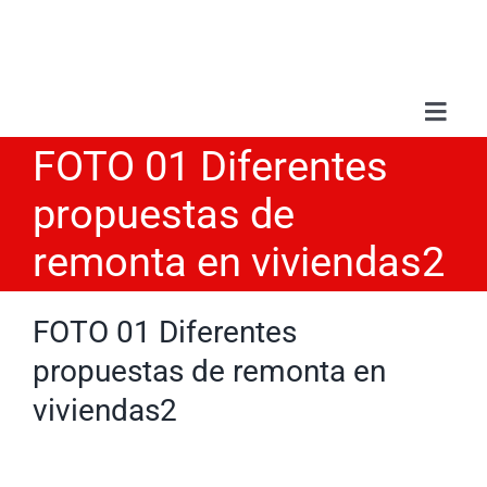
Saltar
al
contenido
Toggl
Navig
FOTO 01 Diferentes
Sobr
propuestas de
Serv
remonta en viviendas2
Trab
FOTO 01 Diferentes
propuestas de remonta en
Blo
viviendas2
Con