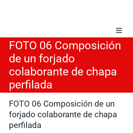
Saltar
al
contenido
Toggl
Navig
FOTO 06 Composición
Sobr
de un forjado
Serv
colaborante de chapa
perfilada
Trab
FOTO 06 Composición de un
Blo
forjado colaborante de chapa
perfilada
Con