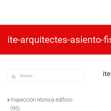
Saltar
al
contenido
ite-arquitectes-asiento-f
it
Buscar:
Inspección técnica edificio
(95)