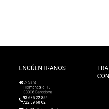
ENCÚENTRANOS
TRA
CO
C/ Sant
Hermenegild, 16
08006 Barcelona
93 685 22 85
/
722 39 68 02