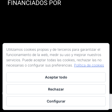
FINANCIADOS POR
Utilizamos cookies propias y de terceros para garantizar el
funcionamiento de la web, medir su uso y mejorar nuestros
servicios. Puede aceptar todas las cookies, rechazar las no
necesarias o configurar sus preferencias.
Política de cookies
Aceptar todo
Copyright 2026 Kaitek Servicios Tecnicos para la Construcción S.L.P. | Todos los
derechos reservados
Rechazar
Programa Kit Digital cofinanciado por los fondos Next Generation (EU) del Plan de
Recuperación, Transformación y Resiliencia.
Configurar
Terminos y condiciones
|
Política de privacidad
|
Declaración de accesibilidad
|
Arquitectos en Barcelona