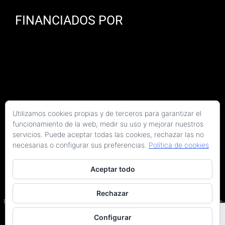
FINANCIADOS POR
Utilizamos cookies propias y de terceros para garantizar el
funcionamiento de la web, medir su uso y mejorar nuestros
servicios. Puede aceptar todas las cookies, rechazar las no
necesarias o configurar sus preferencias.
Política de cookies
Aceptar todo
Copyright 2026 Kaitek Servicios Tecnicos para la Construcción S.L.P. | Todos los
derechos reservados
Rechazar
Programa Kit Digital cofinanciado por los fondos Next Generation (EU) del Plan de
Recuperación, Transformación y Resiliencia.
Configurar
Terminos y condiciones
|
Política de privacidad
|
Declaración de accesibilidad
|