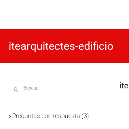
Saltar
al
contenido
itearquitectes-edificio
it
Buscar:
Preguntas con respuesta (3)