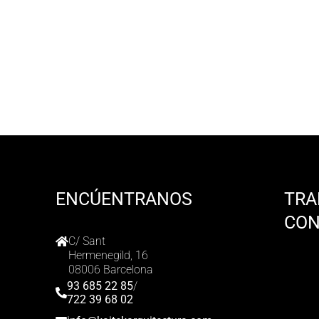
ENCÚENTRANOS
TRA
CO
C/ Sant
Hermenegild, 16
08006 Barcelona
93 685 22 85
/
722 39 68 02