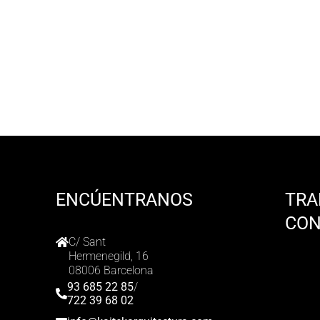
ENCÚENTRANOS
TRA
CO
C/ Sant
Hermenegild, 16
08006 Barcelona
93 685 22 85
/
722 39 68 02