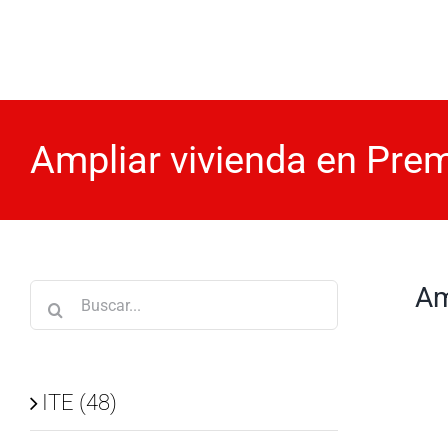
Saltar
al
contenido
Ampliar vivienda en Prem
Am
Buscar:
ITE (48)