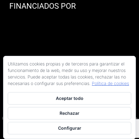
FINANCIADOS POR
Utilizamos cookies propias y de terceros para garantizar el
funcionamiento de la web, medir su uso y mejorar nuestros
servicios. Puede aceptar todas las cookies, rechazar las no
necesarias o configurar sus preferencias.
Política de cookies
Aceptar todo
Copyright 2026 Kaitek Servicios Tecnicos para la Construcción S.L.P. | Todos los
derechos reservados
Rechazar
Programa Kit Digital cofinanciado por los fondos Next Generation (EU) del Plan de
Recuperación, Transformación y Resiliencia.
Configurar
Terminos y condiciones
|
Política de privacidad
|
Declaración de accesibilidad
|
Arquitectos en Barcelona