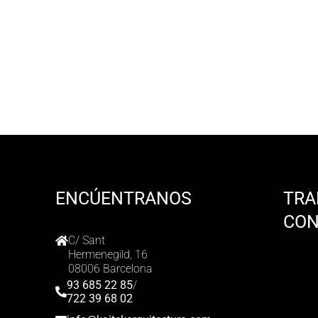
ENCÚENTRANOS
TRA
CO
C/ Sant
Hermenegild, 16
08006 Barcelona
93 685 22 85
/
722 39 68 02