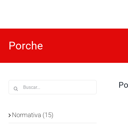
Saltar
al
contenido
Porche
Po
Buscar:
Normativa (15)