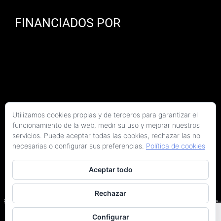
FINANCIADOS POR
Utilizamos cookies propias y de terceros para garantizar el
funcionamiento de la web, medir su uso y mejorar nuestros
servicios. Puede aceptar todas las cookies, rechazar las no
necesarias o configurar sus preferencias.
Política de cookies
Aceptar todo
Copyright 2026 Kaitek Servicios Tecnicos para la Construcción S.L.P. | Todos los
derechos reservados
Rechazar
Programa Kit Digital cofinanciado por los fondos Next Generation (EU) del Plan de
Recuperación, Transformación y Resiliencia.
Configurar
Terminos y condiciones
|
Política de privacidad
|
Declaración de accesibilidad
|