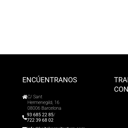
ENCÚENTRANOS
TRA
CO
C/ Sant
Hermenegild, 16
08006 Barcelona
93 685 22 85
/
722 39 68 02