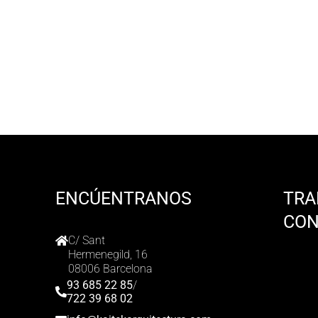
ENCÚENTRANOS
TRA
CO
C/ Sant
Hermenegild, 16
08006 Barcelona
93 685 22 85
/
722 39 68 02