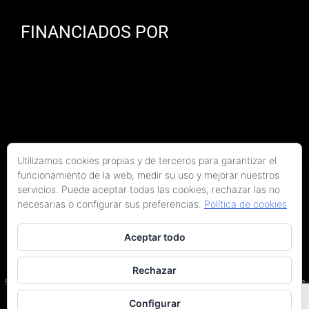
FINANCIADOS POR
Utilizamos cookies propias y de terceros para garantizar el
funcionamiento de la web, medir su uso y mejorar nuestros
servicios. Puede aceptar todas las cookies, rechazar las no
necesarias o configurar sus preferencias.
Política de cookies
Aceptar todo
Copyright 2026 Kaitek Servicios Tecnicos para la Construcción S.L.P. | Todos los
derechos reservados
Rechazar
Programa Kit Digital cofinanciado por los fondos Next Generation (EU) del Plan de
Recuperación, Transformación y Resiliencia.
Configurar
Terminos y condiciones
|
Política de privacidad
|
Declaración de accesibilidad
|