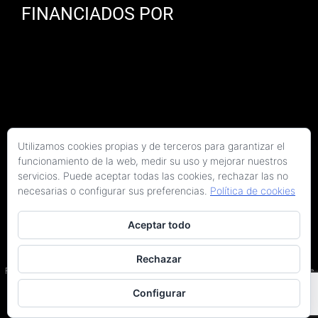
FINANCIADOS POR
Utilizamos cookies propias y de terceros para garantizar el
funcionamiento de la web, medir su uso y mejorar nuestros
servicios. Puede aceptar todas las cookies, rechazar las no
necesarias o configurar sus preferencias.
Política de cookies
Aceptar todo
Copyright 2026 Kaitek Servicios Tecnicos para la Construcción S.L.P. | Todos los
derechos reservados
Rechazar
Programa Kit Digital cofinanciado por los fondos Next Generation (EU) del Plan de
Recuperación, Transformación y Resiliencia.
Configurar
Terminos y condiciones
|
Política de privacidad
|
Declaración de accesibilidad
|
Arquitectos en Barcelona