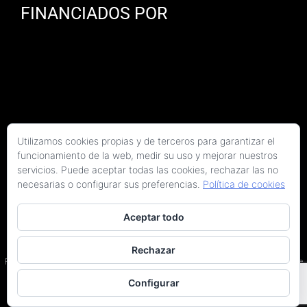
FINANCIADOS POR
Utilizamos cookies propias y de terceros para garantizar el
funcionamiento de la web, medir su uso y mejorar nuestros
servicios. Puede aceptar todas las cookies, rechazar las no
necesarias o configurar sus preferencias.
Política de cookies
Aceptar todo
Copyright 2026 Kaitek Servicios Tecnicos para la Construcción S.L.P. | Todos los
derechos reservados
Rechazar
Programa Kit Digital cofinanciado por los fondos Next Generation (EU) del Plan de
Recuperación, Transformación y Resiliencia.
Configurar
Terminos y condiciones
|
Política de privacidad
|
Declaración de accesibilidad
|
Arquitectos en Barcelona