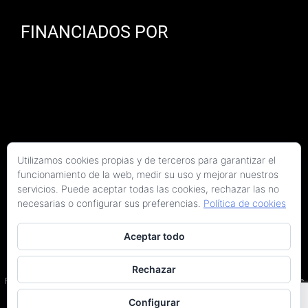
FINANCIADOS POR
Utilizamos cookies propias y de terceros para garantizar el
funcionamiento de la web, medir su uso y mejorar nuestros
servicios. Puede aceptar todas las cookies, rechazar las no
necesarias o configurar sus preferencias.
Política de cookies
Aceptar todo
Copyright 2026 Kaitek Servicios Tecnicos para la Construcción S.L.P. | Todos los
derechos reservados
Rechazar
Programa Kit Digital cofinanciado por los fondos Next Generation (EU) del Plan de
Recuperación, Transformación y Resiliencia.
Configurar
Terminos y condiciones
|
Política de privacidad
|
Declaración de accesibilidad
|