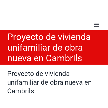
Saltar
al
contenido
Toggl
Navig
Proyecto de vivienda
Sobr
unifamiliar de obra
Serv
nueva en Cambrils
Trab
Proyecto de vivienda
unifamiliar de obra nueva en
Blo
Cambrils
Con