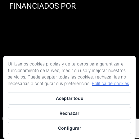
FINANCIADOS POR
Utilizamos cookies propias y de terceros para garantizar el
funcionamiento de la web, medir su uso y mejorar nuestros
servicios. Puede aceptar todas las cookies, rechazar las no
necesarias o configurar sus preferencias.
Política de cookies
Aceptar todo
Copyright 2026 Kaitek Servicios Tecnicos para la Construcción S.L.P. | Todos los
derechos reservados
Rechazar
Programa Kit Digital cofinanciado por los fondos Next Generation (EU) del Plan de
Recuperación, Transformación y Resiliencia.
Configurar
Terminos y condiciones
|
Política de privacidad
|
Declaración de accesibilidad
|
Arquitectos en Barcelona