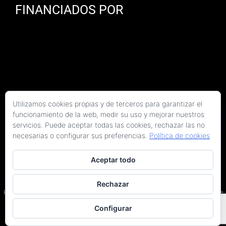
FINANCIADOS POR
Utilizamos cookies propias y de terceros para garantizar el
funcionamiento de la web, medir su uso y mejorar nuestros
servicios. Puede aceptar todas las cookies, rechazar las no
necesarias o configurar sus preferencias.
Política de cookies
Aceptar todo
Copyright 2026 Kaitek Servicios Tecnicos para la Construcción S.L.P. | Todos los
derechos reservados
Rechazar
Programa Kit Digital cofinanciado por los fondos Next Generation (EU) del Plan de
Recuperación, Transformación y Resiliencia.
Configurar
Terminos y condiciones
|
Política de privacidad
|
Declaración de accesibilidad
|
Arquitectos en Barcelona