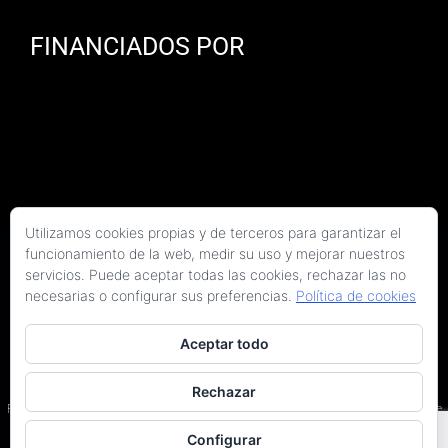
FINANCIADOS POR
Utilizamos cookies propias y de terceros para garantizar el
funcionamiento de la web, medir su uso y mejorar nuestros
servicios. Puede aceptar todas las cookies, rechazar las no
necesarias o configurar sus preferencias.
Política de cookies
Aceptar todo
Copyright 2026 Kaitek Servicios Tecnicos para la Construcción S.L.P. | Todos los
derechos reservados
Rechazar
Programa Kit Digital cofinanciado por los fondos Next Generation (EU) del Plan de
Recuperación, Transformación y Resiliencia.
Configurar
Terminos y condiciones
|
Política de privacidad
|
Declaración de accesibilidad
|