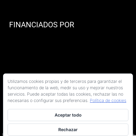
FINANCIADOS POR
Utilizamos cookies propias y de terceros para garantizar el
funcionamiento de la web, medir su uso y mejorar nuestros
servicios. Puede aceptar todas las cookies, rechazar las no
necesarias o configurar sus preferencias.
Política de cookies
Aceptar todo
Copyright 2026 Kaitek Servicios Tecnicos para la Construcción S.L.P. | Todos los
derechos reservados
Rechazar
Programa Kit Digital cofinanciado por los fondos Next Generation (EU) del Plan de