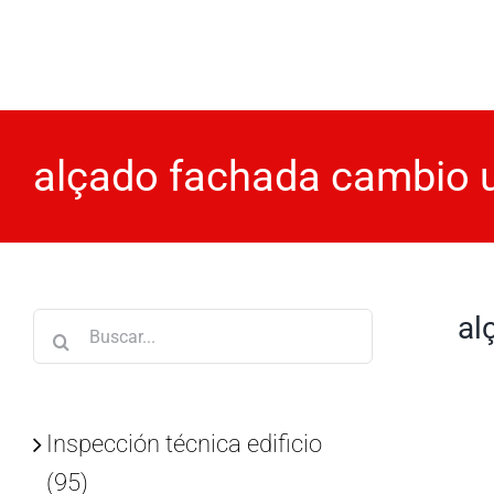
Saltar
al
contenido
alçado fachada cambio
al
Buscar:
Inspección técnica edificio
(95)