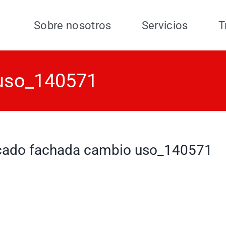
Sobre nosotros
Servicios
T
 uso_140571
çado fachada cambio uso_140571