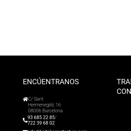
ENCÚENTRANOS
TRA
CO
C/ Sant
Hermenegild, 16
08006 Barcelona
93 685 22 85
/
722 39 68 02