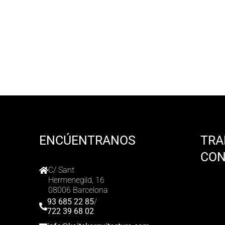
ENCÚENTRANOS
TRA
CO
C/ Sant
Hermenegild, 16
08006 Barcelona
93 685 22 85
/
722 39 68 02