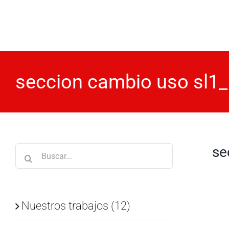
Saltar
al
contenido
seccion cambio uso sl1
se
Buscar:
Nuestros trabajos (12)