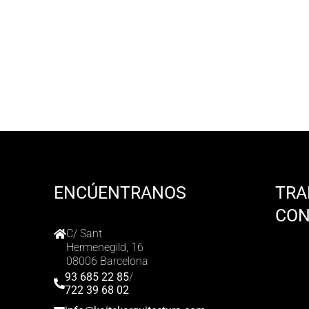
ENCÚENTRANOS
TRA
CO
C/ Sant
Hermenegild, 16
08006 Barcelona
93 685 22 85
/
722 39 68 02