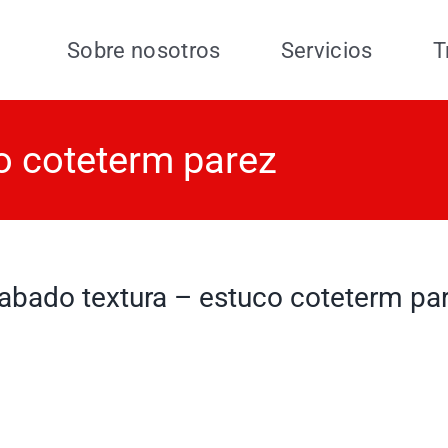
Sobre nosotros
Servicios
T
o coteterm parez
abado textura – estuco coteterm pa