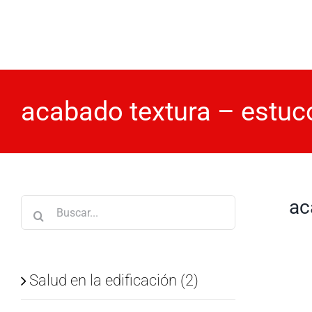
Saltar
al
contenido
acabado textura – estuc
ac
Buscar:
Salud en la edificación (2)