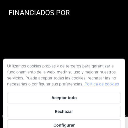
FINANCIADOS POR
Utilizamos cookies propias y de terceros para garantizar el
funcionamiento de la web, medir su uso y mejorar nuestros
servicios. Puede aceptar todas las cookies, rechazar las no
necesarias o configurar sus preferencias.
Política de cookies
Aceptar todo
Copyright 2026 Kaitek Servicios Tecnicos para la Construcción S.L.P. | Todos los
derechos reservados
Rechazar
Programa Kit Digital cofinanciado por los fondos Next Generation (EU) del Plan de
Recuperación, Transformación y Resiliencia.
Configurar
Terminos y condiciones
|
Política de privacidad
|
Declaración de accesibilidad
|