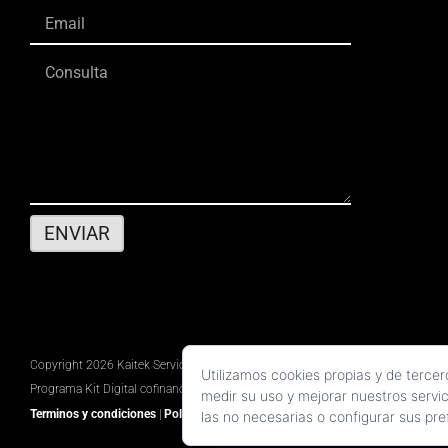
Copyright 2026 Kaitek Servicios Tecnicos para la Construcción S.L.P. | Todos 
Utilizamos cookies propias y de tercer
Programa Kit Digital cofinanciado por los fondos Next Generation (EU) del Pla
medir su uso y mejorar nuestros servi
Terminos y condiciones
|
Política de privacidad
|
Declaración de accesibilidad
|
las no necesarias o configurar sus pr