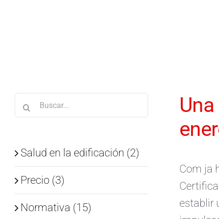
Saltar
al
contenido
Una 
Buscar:
ener
Salud en la edificación (2)
Com ja he
Precio (3)
Certific
establir
Normativa (15)