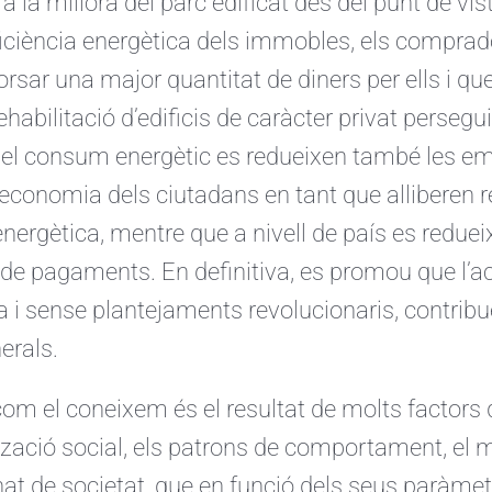
à la millora del parc edificat des del punt de vi
iciència energètica dels immobles, els comprado
sar una major quantitat de diners per ells i que,
habilitació d’edificis de caràcter privat persegu
r el consum energètic es redueixen també les em
l’economia dels ciutadans en tant que alliberen
energètica, mentre que a nivell de país es redueix
de pagaments. En definitiva, es promou que l’ac
 i sense plantejaments revolucionaris, contribue
erals.
om el coneixem és el resultat de molts factors q
tzació social, els patrons de comportament, el ma
at de societat, que en funció dels seus paràme