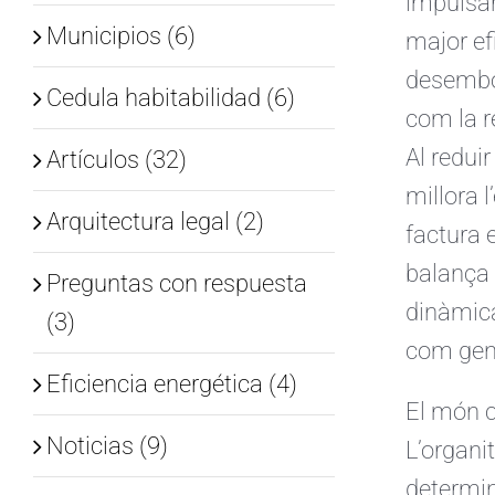
impulsar
Municipios (6)
major ef
desembor
Cedula habitabilidad (6)
com la re
Al redui
Artículos (32)
millora 
Arquitectura legal (2)
factura 
balança 
Preguntas con respuesta
dinàmica
(3)
com gen
Eficiencia energética (4)
El món c
Noticias (9)
L’organi
determin