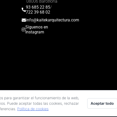
08006 Barcelona
93 685 22 85
/
722 39 68 02
info@kaitekarquitectura.com
Síguenos en
Instagram
los derechos reservados
os para garantizar el funcionamiento de la web,
n de Recuperación, Transformación y Resiliencia.
Aceptar todo
cios. Puede aceptar todas las cookies, rechazar
Arquitectos en Barcelona
eferencias.
Política de cookies