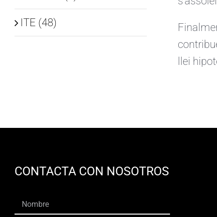
s’assolei
ITE (48)
Finalment
contribu
llei hipo
CONTACTA CON NOSOTROS