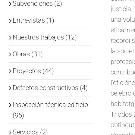
Subvenciones (2)
justícia
una volu
Entrevistas (1)
èticame
Nuestros trabajos (12)
recordi s
la socie
Obras (31)
professi
Proyectos (44)
contribu
l’eficièn
Defectos constructivos (4)
celebro 
habitatg
Inspección técnica edificio
Triodos 
(95)
obtingut
Servicios (2)