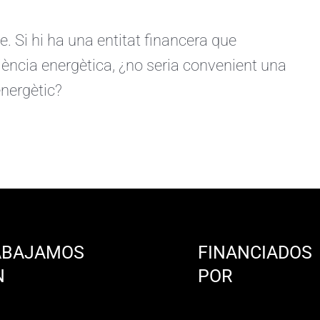
le. Si hi ha una entitat financera que
iència energètica, ¿no seria convenient una
energètic?
ABAJAMOS
FINANCIADOS
N
POR