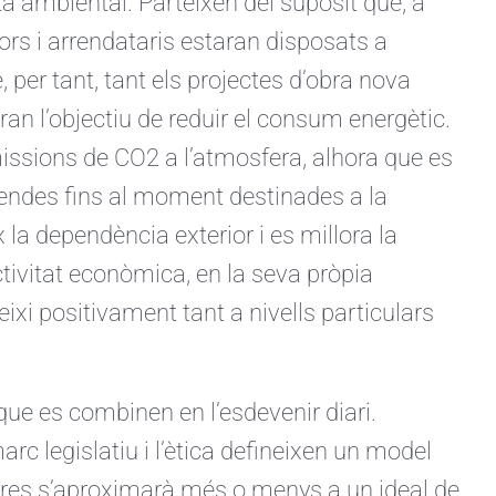
sta ambiental. Parteixen del supòsit que, a
rs i arrendataris estaran disposats a
 per tant, tant els projectes d’obra nova
iran l’objectiu de reduir el consum energètic.
issions de CO2 a l’atmosfera, alhora que es
 rendes fins al moment destinades a la
 la dependència exterior i es millora la
tivitat econòmica, en la seva pròpia
ixi positivament tant a nivells particulars
ue es combinen en l’esdevenir diari.
rc legislatiu i l’ètica defineixen un model
tres s’aproximarà més o menys a un ideal de