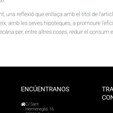
xi.
, una reflexió que enllaça amb el títol de l’artic
eix, amb les seves hipoteques, a promoure l’efic
tecària per, entre altres coses, reduir el consum 
ENCÚENTRANOS
TR
CO
C/ Sant
Hermenegild, 16