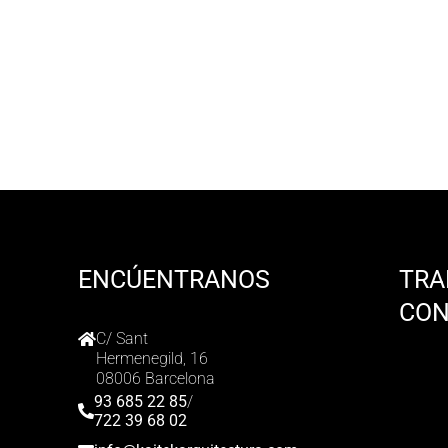
ENCÚENTRANOS
TRA
CO
C/ Sant
Hermenegild, 16
08006 Barcelona
93 685 22 85
/
722 39 68 02