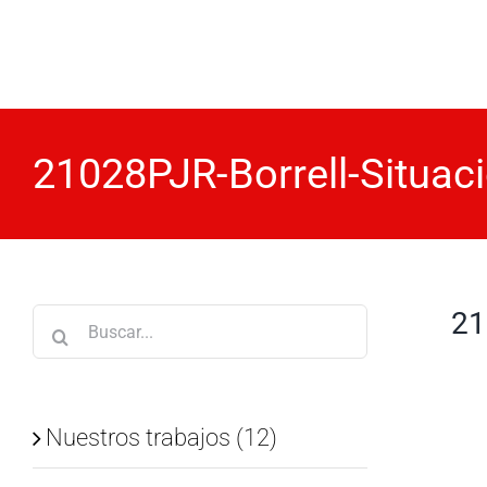
Saltar
al
contenido
21028PJR-Borrell-Situac
21
Buscar:
Nuestros trabajos (12)