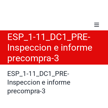
Saltar
al
contenido
Toggl
Navig
ESP_1-11_DC1_PRE-
Sobr
Inspeccion e informe
Serv
precompra-3
Trab
ESP_1-11_DC1_PRE-
Inspeccion e informe
Blo
precompra-3
Con