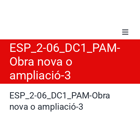
Saltar
al
contenido
Toggl
Navig
ESP_2-06_DC1_PAM-
Sobr
Obra nova o
Serv
ampliació-3
Trab
ESP_2-06_DC1_PAM-Obra
nova o ampliació-3
Blo
Con