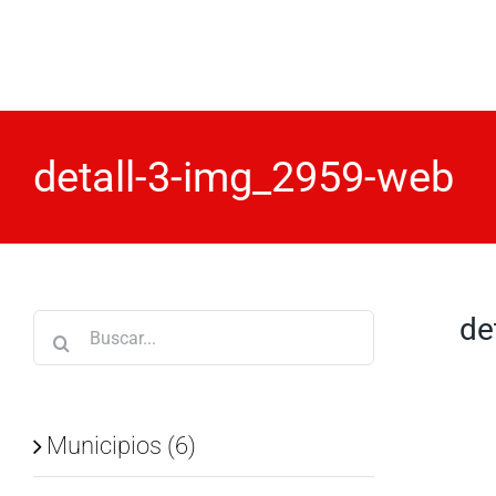
Saltar
al
contenido
detall-3-img_2959-web
de
Buscar:
Municipios (6)