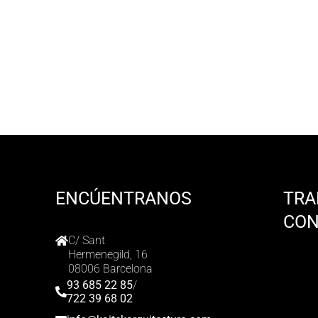
ENCÚENTRANOS
TRA
CO
C/ Sant
Hermenegild, 16
08006 Barcelona
93 685 22 85
/
722 39 68 02