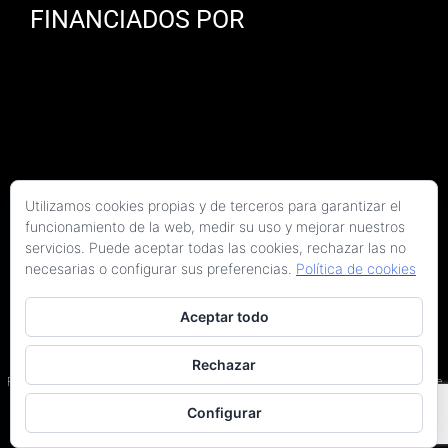
FINANCIADOS POR
Utilizamos cookies propias y de terceros para garantizar el
funcionamiento de la web, medir su uso y mejorar nuestros
servicios. Puede aceptar todas las cookies, rechazar las no
necesarias o configurar sus preferencias.
Política de cookies
Aceptar todo
Copyright 2026 Kaitek Servicios Tecnicos para la Construcción S.L.P. | Todos los
derechos reservados
Rechazar
Programa Kit Digital cofinanciado por los fondos Next Generation (EU) del Plan de
Recuperación, Transformación y Resiliencia.
Configurar
Terminos y condiciones
|
Política de privacidad
|
Declaración de accesibilidad
|
Arquitectos en Barcelona