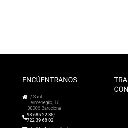
ENCÚENTRANOS
TRA
CO
C/ Sant
Hermenegild, 16
08006 Barcelona
93 685 22 85
/
722 39 68 02