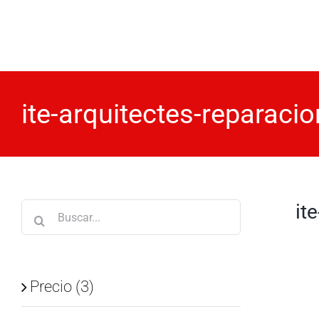
Saltar
al
contenido
ite-arquitectes-reparac
it
Buscar:
Precio (3)