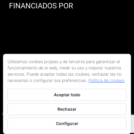
FINANCIADOS POR
Utilizamos cookies propias y de terceros para garantizar el
funcionamiento de la web, medir su uso y mejorar nuestros
servicios. Puede aceptar todas las cookies, rechazar las no
necesarias o configurar sus preferencias.
Política de cookies
Aceptar todo
Copyright 2026 Kaitek Servicios Tecnicos para la Construcción S.L.P. | Todos los
derechos reservados
Rechazar
Programa Kit Digital cofinanciado por los fondos Next Generation (EU) del Plan de
Recuperación, Transformación y Resiliencia.
Configurar
Terminos y condiciones
|
Política de privacidad
|
Declaración de accesibilidad
|
Arquitectos en Barcelona