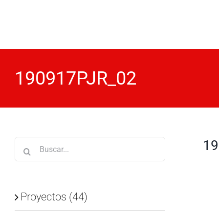
Saltar
al
contenido
190917PJR_02
19
Buscar:
Proyectos (44)