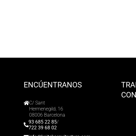
ENCÚENTRANOS
TRA
CO
C/ Sant
Hermenegild, 16
08006 Barcelona
93 685 22 85
/
722 39 68 02