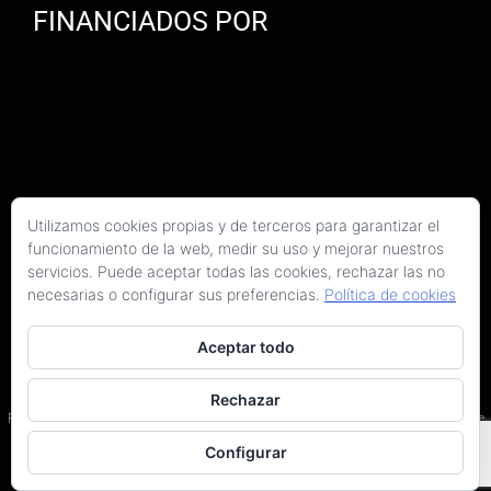
FINANCIADOS POR
Utilizamos cookies propias y de terceros para garantizar el
funcionamiento de la web, medir su uso y mejorar nuestros
servicios. Puede aceptar todas las cookies, rechazar las no
necesarias o configurar sus preferencias.
Política de cookies
Aceptar todo
Copyright 2026 Kaitek Servicios Tecnicos para la Construcción S.L.P. | Todos los
derechos reservados
Rechazar
Programa Kit Digital cofinanciado por los fondos Next Generation (EU) del Plan de
Recuperación, Transformación y Resiliencia.
Configurar
Terminos y condiciones
|
Política de privacidad
|
Declaración de accesibilidad
|
Arquitectos en Barcelona