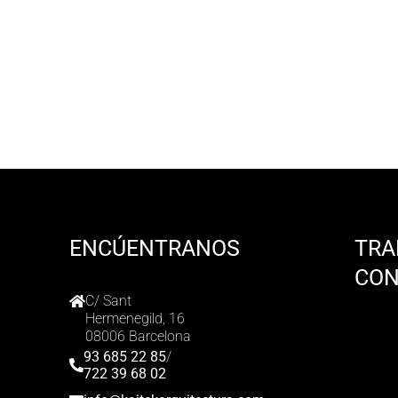
ENCÚENTRANOS
TRA
CO
C/ Sant
Hermenegild, 16
08006 Barcelona
93 685 22 85
/
722 39 68 02