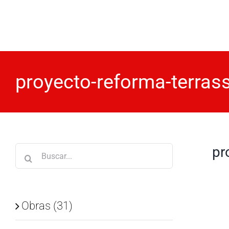
Saltar
al
contenido
proyecto-reforma-terras
pr
Buscar:
Obras (31)