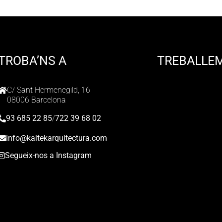
TROBA’NS A
TREBALLE
C/ Sant Hermenegild, 16
08006 Barcelona
93 685 22 85
/
722 39 68 02
info@kaitekarquitectura.com
Segueix-nos a Instagram