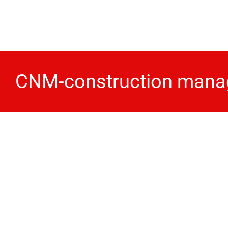
Skip
to
content
CNM-construction mana