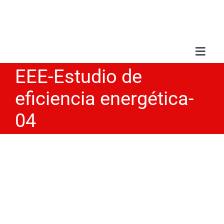
Skip
to
content
Toggl
Navig
EEE-Estudio de
Sobr
eficiencia energética-
Serv
04
Treb
Blo
Con