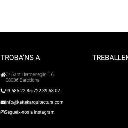
TROBA’NS A
TREBALLE
C/ Sant Hermenegild, 16
08006 Barcelona
93 685 22 85
/
722 39 68 02
info@kaitekarquitectura.com
Segueix-nos a Instagram